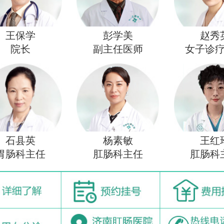
王保学
彭学美
赵秀
院长
副主任医师
女子诊
石县英
杨素敏
王红
胃肠科主任
肛肠科主任
肛肠科