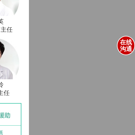
英
疗主任
在线
沟通
玲
主任