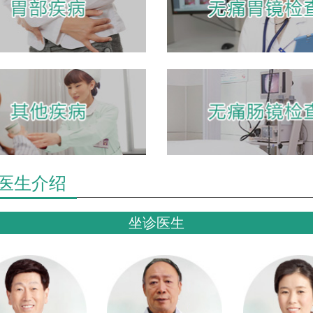
济南肛肠医院(医保定点)
治痔疮 看胃肠 就到英雄山路87号
9
拨打电话
了解详情
医生介绍
坐诊医生