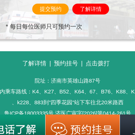
提交预约
了解详情
* 每日每位医师只可预约一次
了解详情
|
预约挂号
|
点击拨打
院址：济南市英雄山路87号
内乘车路线：K4、K27、B52、K64、67、B76、K88、K
、k228、883到"四季花园"站下车往北20米路西
鲁ICP备18003335号
济医广审字[2026]第0414-261号
信息仅供参考，不能为疾病诊断及医疗的依据，就医请遵