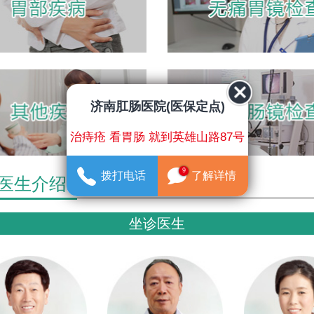
济南肛肠医院(医保定点)
治痔疮 看胃肠 就到英雄山路87号
9
拨打电话
了解详情
医生介绍
坐诊医生