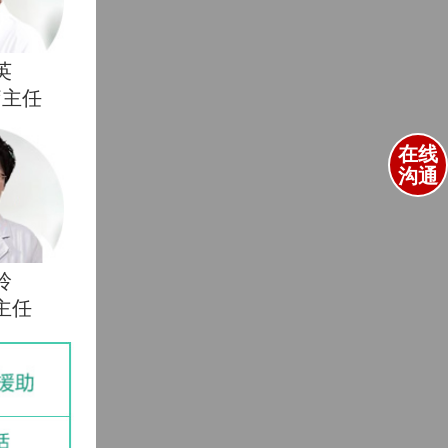
英
疗主任
在线
沟通
玲
主任