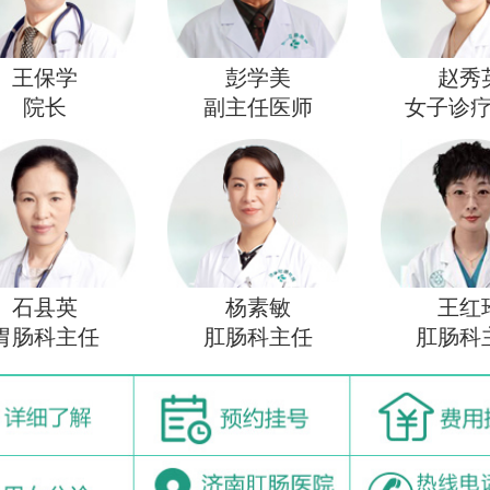
王保学
彭学美
赵秀
院长
副主任医师
女子诊
石县英
杨素敏
王红
胃肠科主任
肛肠科主任
肛肠科