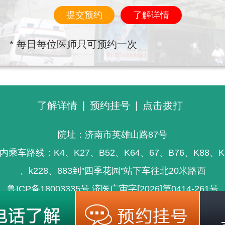
提交预约
了解详情
* 每日每位医师只可预约一次
了解详情
|
预约挂号
|
点击拨打
院址：济南市英雄山路87号
内乘车路线：K4、K27、B52、K64、67、B76、K88、K
、k228、883到"四季花园"站下车往北20米路西
鲁ICP备18003335号
济医广审字[2026]第0414-261号
信息仅供参考，不能为疾病诊断及医疗的依据，就医请遵