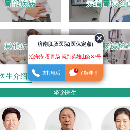
济南肛肠医院(医保定点)
治痔疮 看胃肠 就到英雄山路87号
9
拨打电话
了解详情
医生介绍
坐诊医生