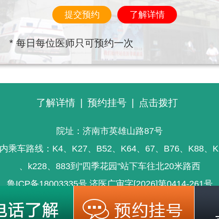
提交预约
了解详情
* 每日每位医师只可预约一次
了解详情
|
预约挂号
|
点击拨打
院址：济南市英雄山路87号
内乘车路线：K4、K27、B52、K64、67、B76、K88、K
、k228、883到"四季花园"站下车往北20米路西
鲁ICP备18003335号
济医广审字[2026]第0414-261号
信息仅供参考，不能为疾病诊断及医疗的依据，就医请遵