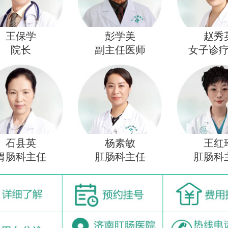
王保学
彭学美
赵秀
院长
副主任医师
女子诊
石县英
杨素敏
王红
胃肠科主任
肛肠科主任
肛肠科