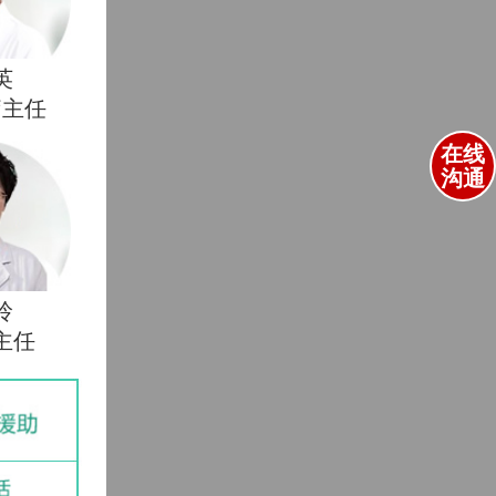
英
疗主任
在线
沟通
玲
主任