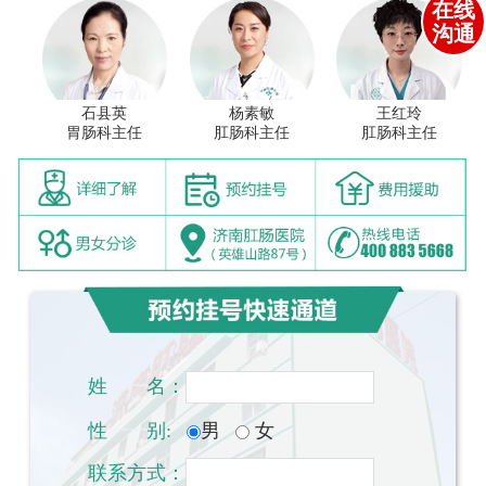
在线
沟通
石县英
杨素敏
王红玲
胃肠科主任
肛肠科主任
肛肠科主任
姓
一一
名：
性
一一
别:
男
女
联系方式：