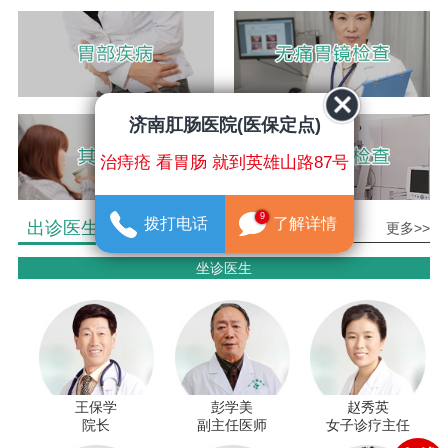
济南肛肠医院(医保定点)
治痔疮 看胃肠 就到英雄山路87号
9
拨打电话
了解详情
出诊医生介绍
更多>>
坐诊医生
王保学
彭学美
赵秀英
院长
副主任医师
女子诊疗主任