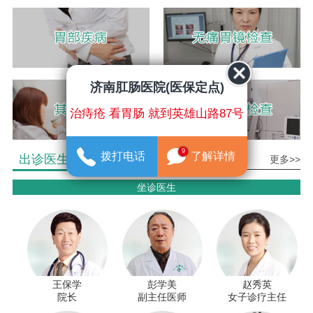
济南肛肠医院(医保定点)
治痔疮 看胃肠 就到英雄山路87号
9
拨打电话
了解详情
出诊医生介绍
更多>>
坐诊医生
王保学
彭学美
赵秀英
院长
副主任医师
女子诊疗主任