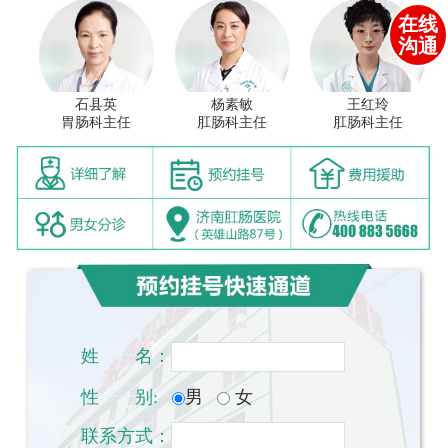
在线
沟通
石县英
杨素敏
王红玲
胃肠科主任
肛肠科主任
肛肠科主任
姓
一一
名：
性
一一
别:
男
女
联系方式：