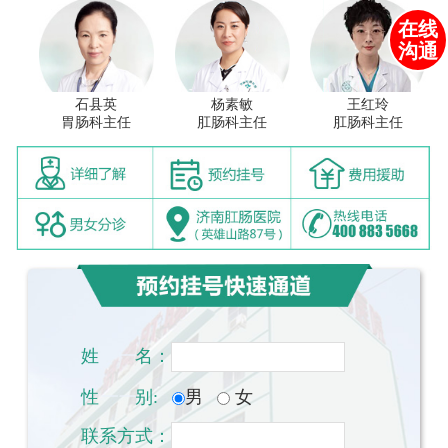
在线
沟通
石县英
杨素敏
王红玲
胃肠科主任
肛肠科主任
肛肠科主任
姓
一一
名：
性
一一
别:
男
女
联系方式：