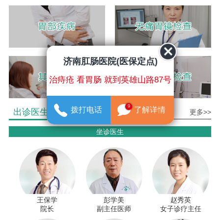
济南肛肠医院(医保定点)
治痔疮 看胃肠 就到英雄山路87号
9
拨打电话
了解详情
出诊医生介绍
更多>>
坐诊医生
王保学
彭学美
赵秀英
院长
副主任医师
女子诊疗主任